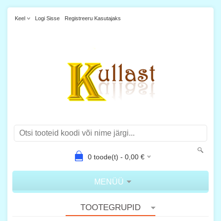
Keel
Logi Sisse
Registreeru Kasutajaks
0
toode(t) -
0,00
€
MENÜÜ
TOOTEGRUPID