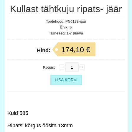
Kullast tähtkuju ripats- jäär
Tootekood:
PN0138-jäär
Ühik:
tk
Tarneaeg:
1-7 päeva
174,10 €
Hind:
Kogus:
Kuld 585
Ripatsi kõrgus öösita 13mm